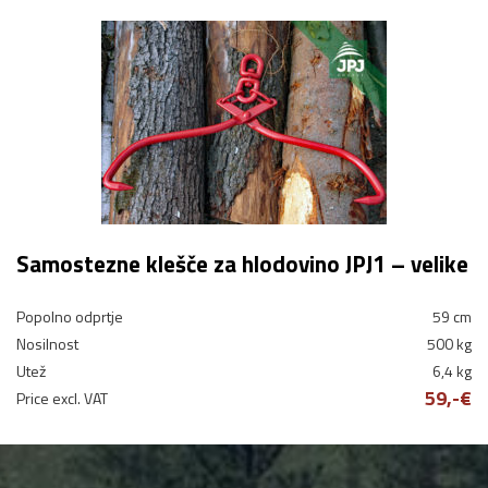
Samostezne klešče za hlodovino JPJ1 – velike
Popolno odprtje
59 cm
Nosilnost
500 kg
Utež
6,4 kg
59,-€
Price excl. VAT