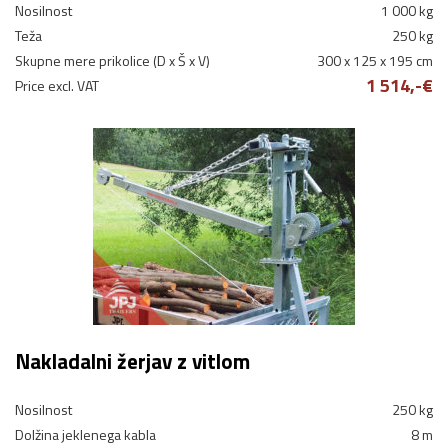
Nosilnost
1 000 kg
Teža
250 kg
Skupne mere prikolice (D x Š x V)
300 x 125 x 195 cm
1 514,-€
Price excl. VAT
Nakladalni žerjav z vitlom
Nosilnost
250 kg
Dolžina jeklenega kabla
8 m