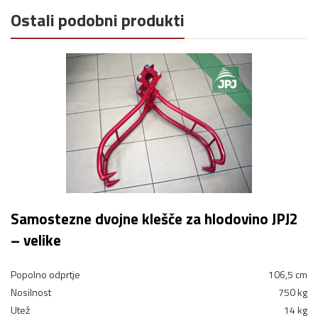
Ostali podobni produkti
Samostezne dvojne klešče za hlodovino JPJ2
– velike
Popolno odprtje
106,5 cm
Nosilnost
750 kg
Utež
14 kg