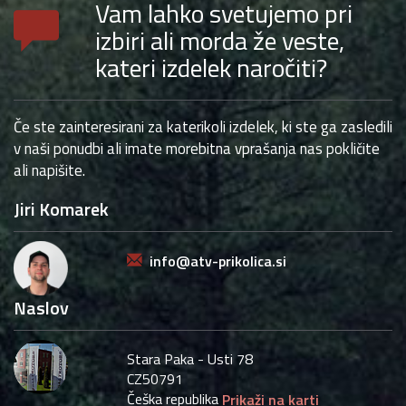
Vam lahko svetujemo pri
izbiri ali morda že veste,
kateri izdelek naročiti?
Če ste zainteresirani za katerikoli izdelek, ki ste ga zasledili
v naši ponudbi ali imate morebitna vprašanja nas pokličite
ali napišite.
Jiri Komarek
info@atv-prikolica.si
Naslov
Stara Paka - Usti 78
CZ50791
Češka republika
Prikaži na karti