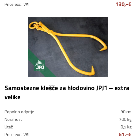
130,-€
Price excl. VAT
Samostezne klešče za hlodovino JPJ1 – extra
velike
Popolno odprtje
90 cm
Nosilnost
700 kg
Utež
8,5 kg
61,-€
Price excl. VAT