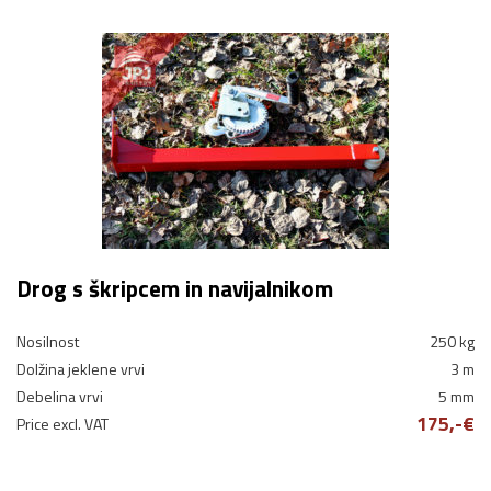
Drog s škripcem in navijalnikom
Nosilnost
250 kg
Dolžina jeklene vrvi
3 m
Debelina vrvi
5 mm
175,-€
Price excl. VAT