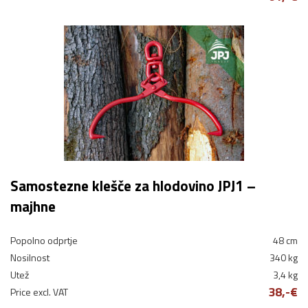
Samostezne klešče za hlodovino JPJ1 –
majhne
Popolno odprtje
48 cm
Nosilnost
340 kg
Utež
3,4 kg
38,-€
Price excl. VAT