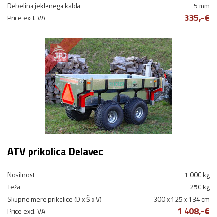
Debelina jeklenega kabla
5 mm
335,-€
Price excl. VAT
ATV prikolica Delavec
Nosilnost
1 000 kg
Teža
250 kg
Skupne mere prikolice (D x Š x V)
300 x 125 x 134 cm
1 408,-€
Price excl. VAT