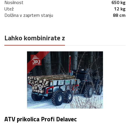
Nosilnost
650 kg
Utež
12 kg
Dolžina v zaprtem stanju
88 cm
Lahko kombinirate z
ATV prikolica Profi Delavec