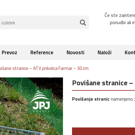
Če ste zainteres
ponudbi ali 
Prevoz
Reference
Novosti
Naloži
Kont
višane stranice – ATV prikolica Farmar – 30 cm
Povišane stranice –
Povišanje stranic
namenjeno z