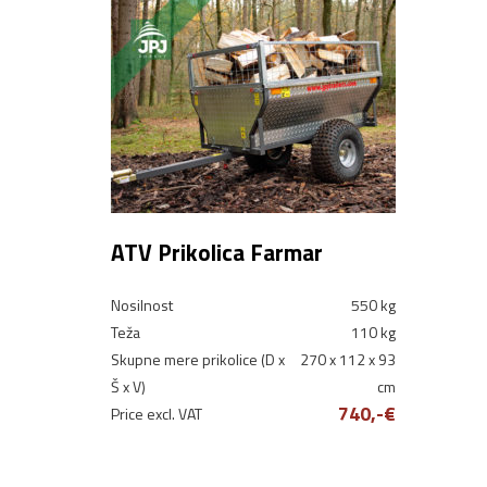
ATV Prikolica Farmar
Nosilnost
550 kg
Teža
110 kg
Skupne mere prikolice (D x
270 x 112 x 93
Š x V)
cm
740,-€
Price excl. VAT