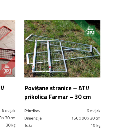
TV
Povišane stranice – ATV
prikolica Farmar – 30 cm
6 x vijak
Pritrditev
6 x vijak
8 x 30 cm
Dimenzije
150 x 90 x 30 cm
30 kg
Teža
15 kg