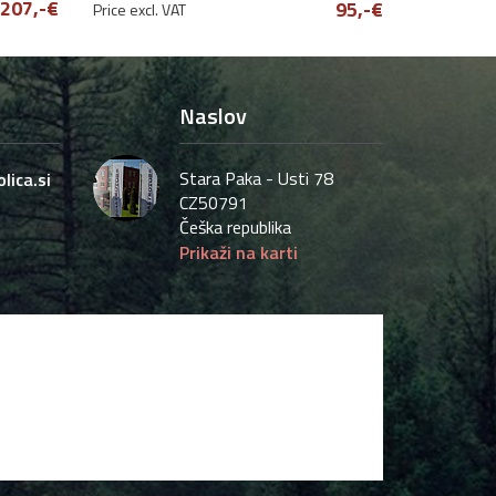
207,-€
95,-€
Price excl. VAT
Naslov
Stara Paka - Usti 78
lica.si
CZ50791
Češka republika
Prikaži na karti