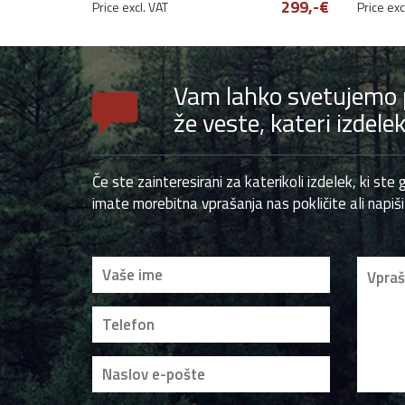
299,-€
Price excl. VAT
Price exc
Vam lahko svetujemo pr
že veste, kateri izdele
Če ste zainteresirani za katerikoli izdelek, ki ste g
imate morebitna vprašanja nas pokličite ali napiši