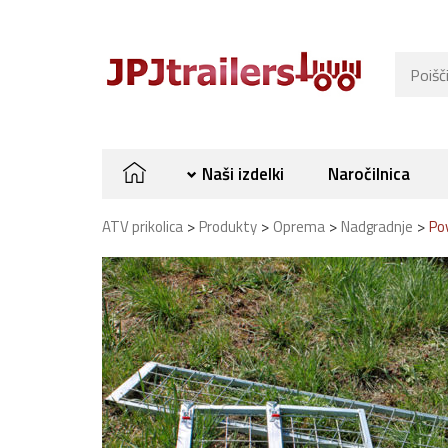
Naši izdelki
Naročilnica
>
>
>
>
ATV prikolica
Produkty
Oprema
Nadgradnje
Po