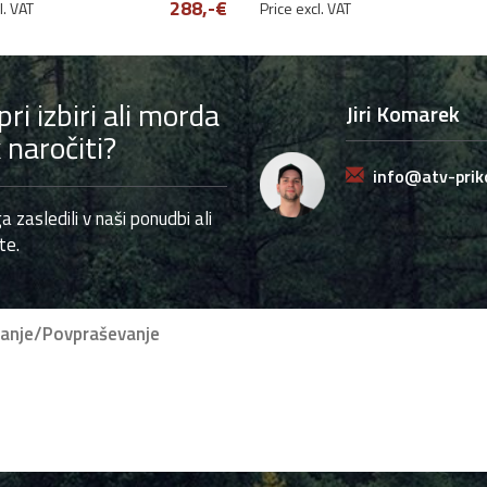
288,-€
l. VAT
Price excl. VAT
i izbiri ali morda
Jiri Komarek
k naročiti?
info@atv-priko
a zasledili v naši ponudbi ali
te.