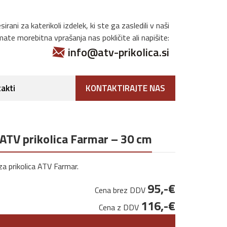
irani za katerikoli izdelek, ki ste ga zasledili v naši
imate morebitna vprašanja nas pokličite ali napišite:
info@atv-prikolica.si
akti
KONTAKTIRAJTE NAS
 ATV prikolica Farmar – 30 cm
a prikolica ATV Farmar.
95,-€
Cena brez DDV
116,-€
Cena z DDV