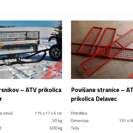
rsnikov – ATV prikolica
Povišane stranice – A
r
prikolica Delavec
e smuči
175 x 17 x 6 cm
Pritrditev
50 kg
Dimenzije
191 x 9
t
600 kg
Teža