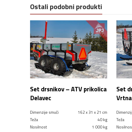
Ostali podobni produkti
Set drsnikov – ATV prikolica
Set d
Delavec
Vrtna
Dimenzije smuči
162 x 31 x 21 cm
Dimenzij
Teža
40 kg
Teža
Nosilnost
1 000 kg
Nosilnos